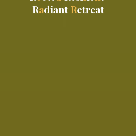
R
a
d
i
a
n
t
R
e
t
t
r
e
e
a
t