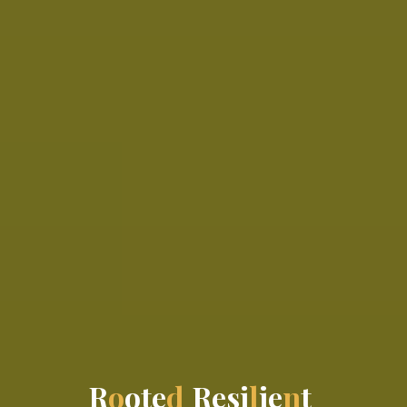
R
R
o
o
t
t
e
d
R
e
s
s
i
l
i
e
n
t